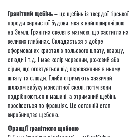
Гранітний щебінь
– це щебінь із твердої гірської
породи зернистої будови, яка є найпоширенішою
на Землі. Гранітна скеля є магмою, що застигла на
великих глибинах. Складається з добре
сформованих кристалів польового шпату, кварцу,
слюди і т.д. І має колір червоний, рожевий або
сірий, що оговтується від переважання в ньому
шпату та слюди. Глиби отримують зазвичай
шляхом вибуху монолітної скелі, потім вони
подрібнюються в машині, а отриманий щебінь
просіюється по фракціях. Це останній етап
виробництва щебеню.
Фракції гранітного щебеню